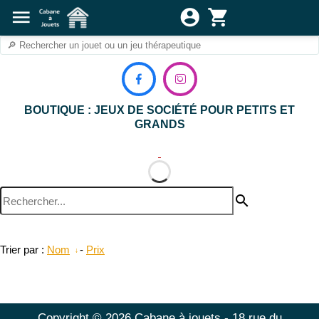
menu
account_circle
shopping_cart


BOUTIQUE : JEUX DE SOCIÉTÉ POUR PETITS ET
GRANDS
search
Trier par :
Nom
-
Prix
Copyright © 2026 Cabane à jouets - 18 rue du