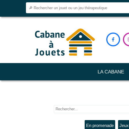

LA CABANE
En promenade
Jeux 