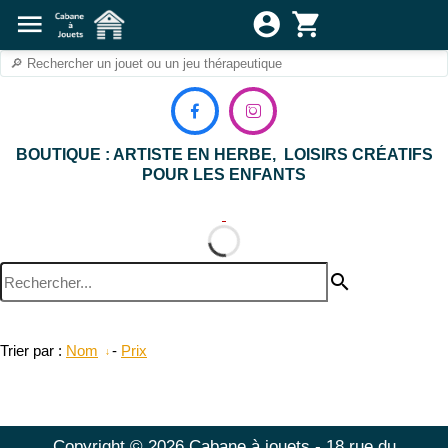
menu
account_circle
shopping_cart


BOUTIQUE : ARTISTE EN HERBE, LOISIRS CRÉATIFS
POUR LES ENFANTS
search
Trier par :
Nom
-
Prix
Copyright © 2026 Cabane à jouets - 18 rue du