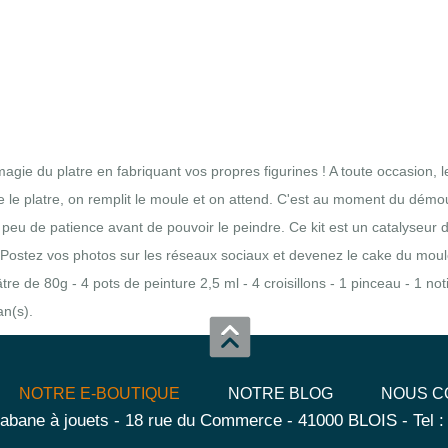
agie du platre en fabriquant vos propres figurines ! A toute occasion, 
e le platre, on remplit le moule et on attend. C'est au moment du démo
peu de patience avant de pouvoir le peindre. Ce kit est un catalyseur d
. Postez vos photos sur les réseaux sociaux et devenez le cake du mou
re de 80g - 4 pots de peinture 2,5 ml - 4 croisillons - 1 pinceau - 1 no
an(s).
NOTRE E-BOUTIQUE
NOTRE BLOG
NOUS C
abane à jouets - 18 rue du Commerce - 41000 BLOIS - Tel :