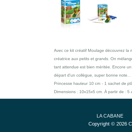
Avec ce kit créatif Moulage découvrez la m
créatrice aux petits et grands. On mélang
tant attendue est bien méritée. Encore un 
départ d'un collègue, super bonne note..
Princesse hauteur 10 cm - 1 sachet de plât
Dimensions : 10x15x5 cm. À partir de : 5 
LA CABANE
Copyright © 2026 C