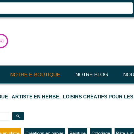

NOTRE E-BOUTIQUE
NOTRE BLOG
NOU
UE : ARTISTE EN HERBE, LOISIRS CRÉATIFS POUR LE
search
 en platre
Créations en papier
Peinture
Coloriage
Pâte à m