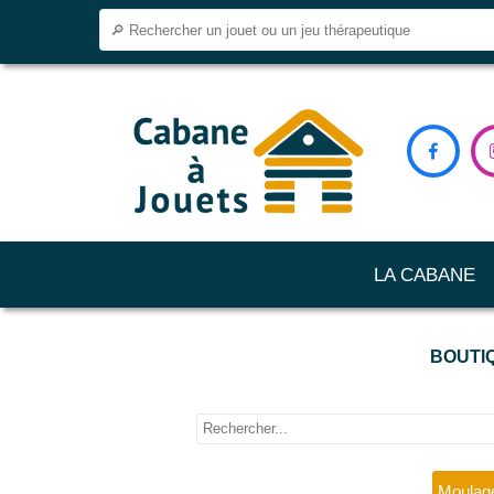

LA CABANE
BOUTIQ
Moulage