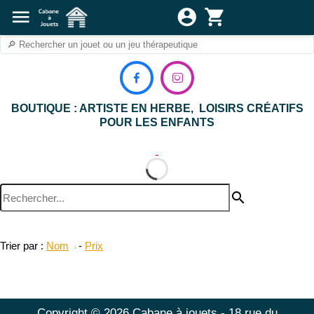
menu
account_circle
shopping_cart


BOUTIQUE : ARTISTE EN HERBE, LOISIRS CRÉATIFS
POUR LES ENFANTS
search
Trier par :
Nom
-
Prix
Copyright © 2026 Cabane à jouets - 18 rue du