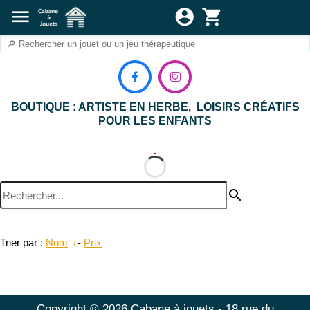
menu
account_circle
shopping_cart


BOUTIQUE : ARTISTE EN HERBE, LOISIRS CRÉATIFS
POUR LES ENFANTS
search
Trier par :
Nom
-
Prix
Copyright © 2026 Cabane à jouets - 18 rue du