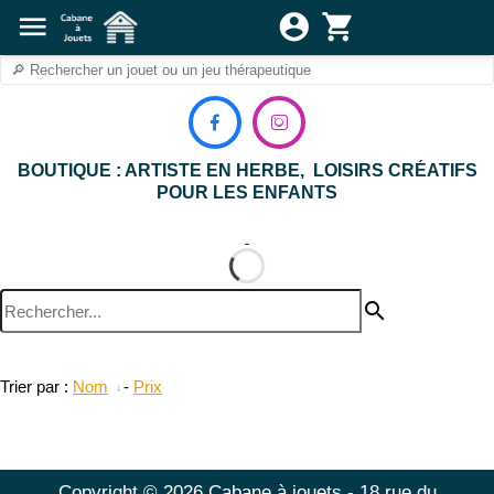
menu
account_circle
shopping_cart


BOUTIQUE : ARTISTE EN HERBE, LOISIRS CRÉATIFS
POUR LES ENFANTS
search
Trier par :
Nom
-
Prix
Copyright © 2026 Cabane à jouets - 18 rue du