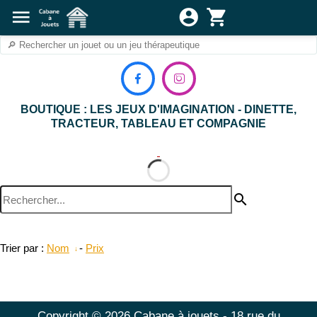
menu
account_circle
shopping_cart


BOUTIQUE : LES JEUX D'IMAGINATION - DINETTE,
TRACTEUR, TABLEAU ET COMPAGNIE
search
Trier par :
Nom
-
Prix
Copyright © 2026 Cabane à jouets - 18 rue du