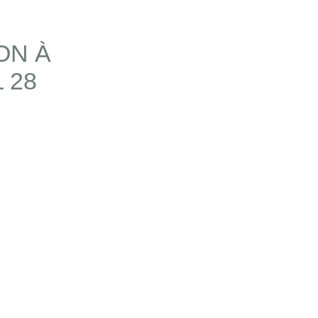
ON À
 28