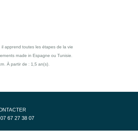
il apprend toutes les étapes de la vie
 vêtements made in Espagne ou Tunisie.
 À partir de : 1,5 an(s).
ONTACTER
 07 67 27 38 07