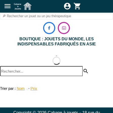
menu
account_circle
shopping_cart


BOUTIQUE : JOUETS DU MONDE, LES
INDISPENSABLES FABRIQUÉS EN ASIE
search
Trier par :
Nom
-
Prix
Copyright © 2026 Cabane à jouets - 18 rue du