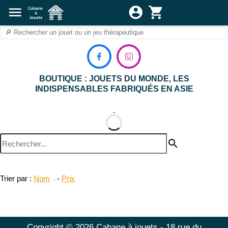
menu
account_circle
shopping_cart


BOUTIQUE : JOUETS DU MONDE, LES
INDISPENSABLES FABRIQUÉS EN ASIE
search
Trier par :
Nom
-
Prix
Copyright © 2026 Cabane à jouets - 18 rue du