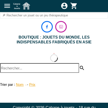
menu
account_circle
shopping_cart


BOUTIQUE : JOUETS DU MONDE, LES
INDISPENSABLES FABRIQUÉS EN ASIE
search
Trier par :
Nom
-
Prix
Copyright © 2026 Cabane à jouets - 18 rue du