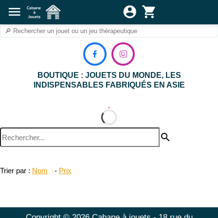
menu
account_circle
shopping_cart


BOUTIQUE : JOUETS DU MONDE, LES
INDISPENSABLES FABRIQUÉS EN ASIE
search
Trier par :
Nom
-
Prix
Copyright © 2026 Cabane à jouets - 18 rue du