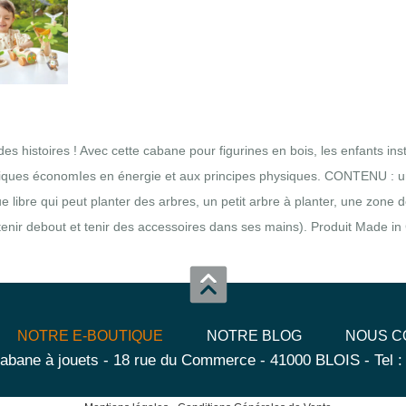
s histoires ! Avec cette cabane pour figurines en bois, les enfants insta
ratiques économIes en énergie et aux principes physiques. CONTENU : 
ue libre qui peut planter des arbres, un petit arbre à planter, une zone d
se tenir debout et tenir des accessoires dans ses mains). Produit Made 
NOTRE E-BOUTIQUE
NOTRE BLOG
NOUS C
abane à jouets - 18 rue du Commerce - 41000 BLOIS - Tel :