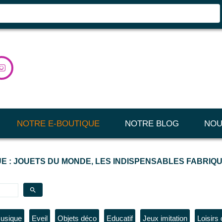

NOTRE E-BOUTIQUE
NOTRE BLOG
NOU
E : JOUETS DU MONDE, LES INDISPENSABLES FABRIQU
search
musique
Eveil
Objets déco
Educatif
Jeux imitation
Loisirs 