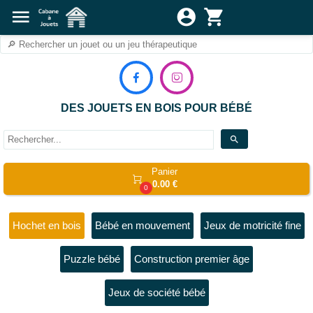
menu
account_circle
shopping_cart


DES JOUETS EN BOIS POUR BÉBÉ
search
Panier

0.00 €
0
Hochet en bois
Bébé en mouvement
Jeux de motricité fine
Puzzle bébé
Construction premier âge
Jeux de société bébé