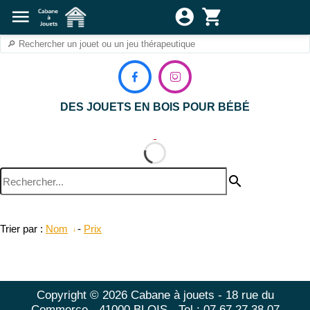
menu
account_circle
shopping_cart


DES JOUETS EN BOIS POUR BÉBÉ
search
Trier par :
Nom
-
Prix
Copyright © 2026 Cabane à jouets - 18 rue du
Commerce - 41000 BLOIS - Tel : 07 67 27 38 07