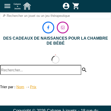
menu
account_circle
shopping_cart


DES CADEAUX DE NAISSANCES POUR LA CHAMBRE
DE BÉBÉ
search
Trier par :
Nom
-
Prix
Copyright © 2026 Cabane à jouets - 18 rue du