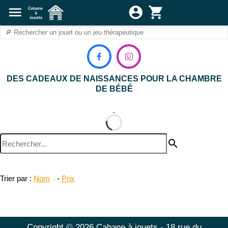
menu
account_circle
shopping_cart


DES CADEAUX DE NAISSANCES POUR LA CHAMBRE
DE BÉBÉ
search
Trier par :
Nom
-
Prix
Copyright © 2026 Cabane à jouets - 18 rue du