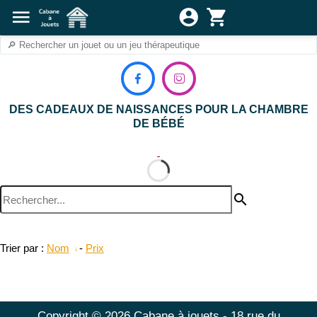
menu
account_circle
shopping_cart


DES CADEAUX DE NAISSANCES POUR LA CHAMBRE
DE BÉBÉ
search
Trier par :
Nom
-
Prix
Copyright © 2026 Cabane à jouets - 18 rue du