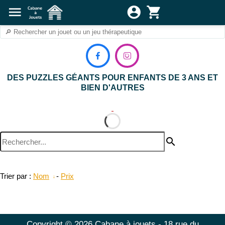
menu
account_circle
shopping_cart


DES PUZZLES GÉANTS POUR ENFANTS DE 3 ANS ET
BIEN D'AUTRES
search
Trier par :
Nom
-
Prix
Copyright © 2026 Cabane à jouets - 18 rue du