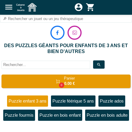
menu
account_circle
shopping_cart


DES PUZZLES GÉANTS POUR ENFANTS DE 3 ANS ET
BIEN D'AUTRES
search
Panier

0.00 €
0
Puzzle enfant 3 ans
Puzzle féérique 5 ans
Puzzle ados
Puzzle fourmis
Puzzle en bois enfant
Puzzle en bois adulte