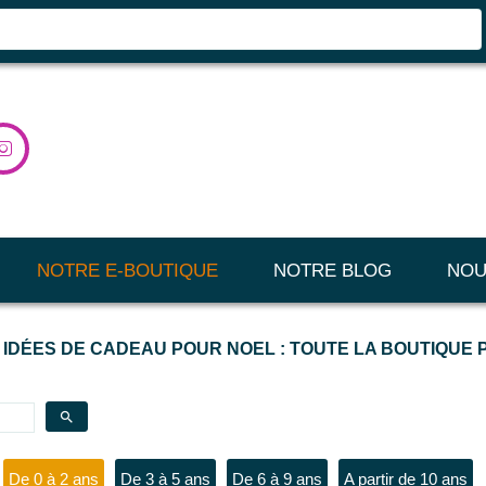

NOTRE E-BOUTIQUE
NOTRE BLOG
NOU
 IDÉES DE CADEAU POUR NOEL : TOUTE LA BOUTIQUE
search
De 0 à 2 ans
De 3 à 5 ans
De 6 à 9 ans
A partir de 10 ans