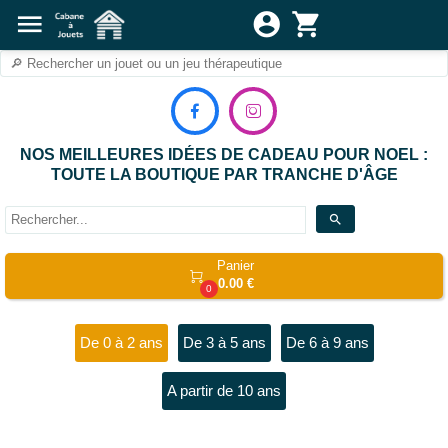
menu
account_circle
shopping_cart


NOS MEILLEURES IDÉES DE CADEAU POUR NOEL :
TOUTE LA BOUTIQUE PAR TRANCHE D'ÂGE
search
Panier

0.00 €
0
De 0 à 2 ans
De 3 à 5 ans
De 6 à 9 ans
A partir de 10 ans