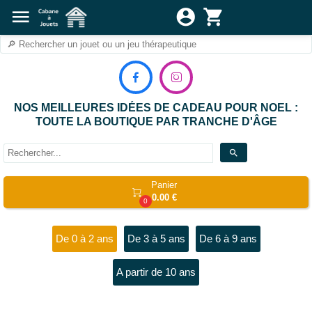
menu
account_circle
shopping_cart


NOS MEILLEURES IDÉES DE CADEAU POUR NOEL :
TOUTE LA BOUTIQUE PAR TRANCHE D'ÂGE
search
Panier

0.00 €
0
De 0 à 2 ans
De 3 à 5 ans
De 6 à 9 ans
A partir de 10 ans