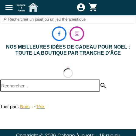
menu
account_circle
shopping_cart


NOS MEILLEURES IDÉES DE CADEAU POUR NOEL :
TOUTE LA BOUTIQUE PAR TRANCHE D'ÂGE
search
Trier par :
Nom
-
Prix
Copyright © 2026 Cabane à jouets - 18 rue du