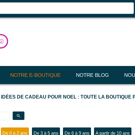

NOTRE E-BOUTIQUE
NOTRE BLOG
NOU
 IDÉES DE CADEAU POUR NOEL : TOUTE LA BOUTIQUE
search
De 0 à 2 ans
De 3 à 5 ans
De 6 à 9 ans
A partir de 10 ans