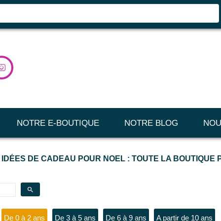

NOTRE E-BOUTIQUE
NOTRE BLOG
NOU
 IDÉES DE CADEAU POUR NOEL : TOUTE LA BOUTIQUE
search
De 0 à 2 ans
De 3 à 5 ans
De 6 à 9 ans
A partir de 10 ans