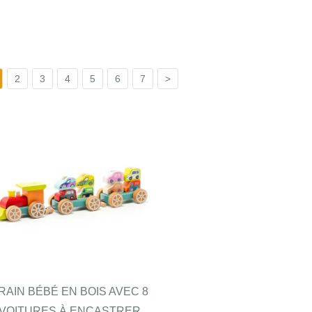
2
3
4
5
6
7
>
RAIN BÉBÉ EN BOIS AVEC 8
VOITURES À ENCASTRER