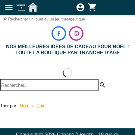
menu
account_circle
shopping_cart


NOS MEILLEURES IDÉES DE CADEAU POUR NOEL :
TOUTE LA BOUTIQUE PAR TRANCHE D'ÂGE
search
Trier par :
Nom
-
Prix
Copyright © 2026 Cabane à jouets - 18 rue du