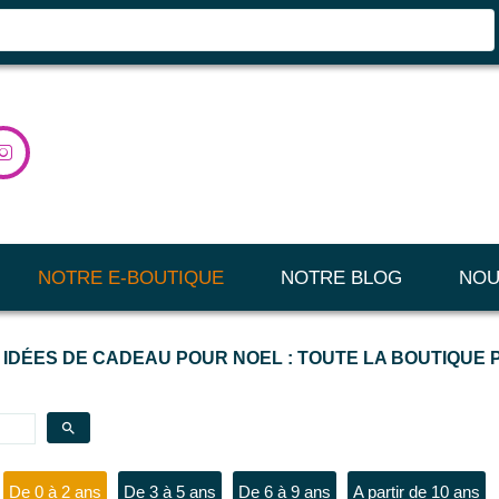

NOTRE E-BOUTIQUE
NOTRE BLOG
NOU
 IDÉES DE CADEAU POUR NOEL : TOUTE LA BOUTIQUE
search
De 0 à 2 ans
De 3 à 5 ans
De 6 à 9 ans
A partir de 10 ans