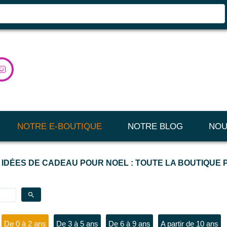

NOTRE E-BOUTIQUE
NOTRE BLOG
NOU
 IDÉES DE CADEAU POUR NOEL : TOUTE LA BOUTIQUE
search
De 0 à 2 ans
De 3 à 5 ans
De 6 à 9 ans
A partir de 10 ans