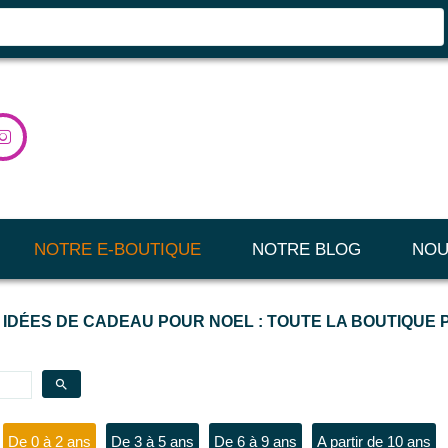

NOTRE E-BOUTIQUE
NOTRE BLOG
NOU
 IDÉES DE CADEAU POUR NOEL : TOUTE LA BOUTIQUE
search
De 0 à 2 ans
De 3 à 5 ans
De 6 à 9 ans
A partir de 10 ans