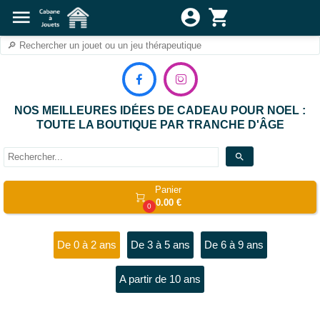
menu
account_circle
shopping_cart


NOS MEILLEURES IDÉES DE CADEAU POUR NOEL :
TOUTE LA BOUTIQUE PAR TRANCHE D'ÂGE
search
Panier

0.00 €
0
De 0 à 2 ans
De 3 à 5 ans
De 6 à 9 ans
A partir de 10 ans