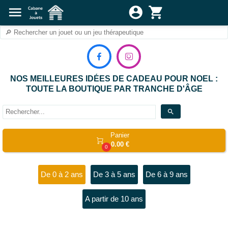
menu
account_circle
shopping_cart


NOS MEILLEURES IDÉES DE CADEAU POUR NOEL :
TOUTE LA BOUTIQUE PAR TRANCHE D'ÂGE
search
Panier

0.00 €
0
De 0 à 2 ans
De 3 à 5 ans
De 6 à 9 ans
A partir de 10 ans