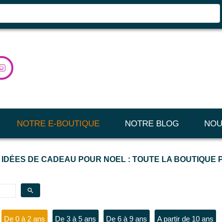

NOTRE E-BOUTIQUE
NOTRE BLOG
NOU
 IDÉES DE CADEAU POUR NOEL : TOUTE LA BOUTIQUE
search
De 0 à 2 ans
De 3 à 5 ans
De 6 à 9 ans
A partir de 10 ans