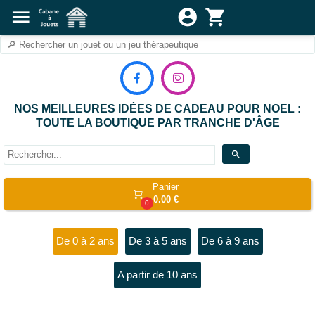
menu
account_circle
shopping_cart


NOS MEILLEURES IDÉES DE CADEAU POUR NOEL :
TOUTE LA BOUTIQUE PAR TRANCHE D'ÂGE
search
Panier

0.00 €
0
De 0 à 2 ans
De 3 à 5 ans
De 6 à 9 ans
A partir de 10 ans