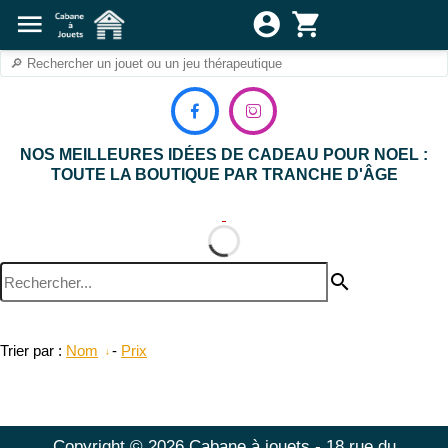
menu
account_circle
shopping_cart


NOS MEILLEURES IDÉES DE CADEAU POUR NOEL :
TOUTE LA BOUTIQUE PAR TRANCHE D'ÂGE
search
Trier par :
Nom
-
Prix
Copyright © 2026 Cabane à jouets - 18 rue du