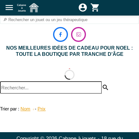
menu
account_circle
shopping_cart


NOS MEILLEURES IDÉES DE CADEAU POUR NOEL :
TOUTE LA BOUTIQUE PAR TRANCHE D'ÂGE
search
Trier par :
Nom
-
Prix
Copyright © 2026 Cabane à jouets - 18 rue du