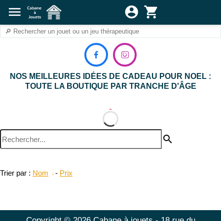
menu
account_circle
shopping_cart


NOS MEILLEURES IDÉES DE CADEAU POUR NOEL :
TOUTE LA BOUTIQUE PAR TRANCHE D'ÂGE
search
Trier par :
Nom
-
Prix
Copyright © 2026 Cabane à jouets - 18 rue du