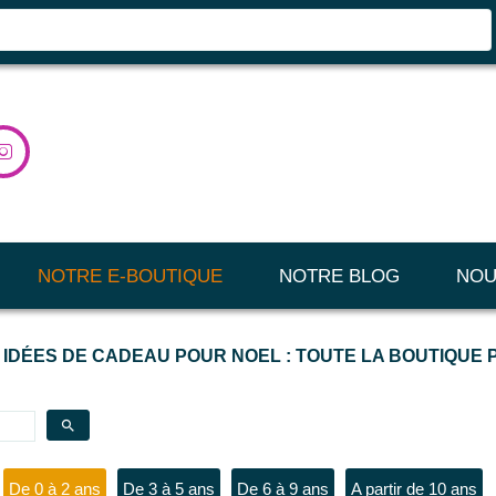

NOTRE E-BOUTIQUE
NOTRE BLOG
NOU
 IDÉES DE CADEAU POUR NOEL : TOUTE LA BOUTIQUE
search
De 0 à 2 ans
De 3 à 5 ans
De 6 à 9 ans
A partir de 10 ans