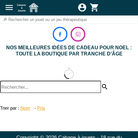
menu
account_circle
shopping_cart


NOS MEILLEURES IDÉES DE CADEAU POUR NOEL :
TOUTE LA BOUTIQUE PAR TRANCHE D'ÂGE
search
Trier par :
Nom
-
Prix
Copyright © 2026 Cabane à jouets - 18 rue du