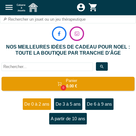
menu
account_circle
shopping_cart


NOS MEILLEURES IDÉES DE CADEAU POUR NOEL :
TOUTE LA BOUTIQUE PAR TRANCHE D'ÂGE
search
Panier

0.00 €
0
De 0 à 2 ans
De 3 à 5 ans
De 6 à 9 ans
A partir de 10 ans