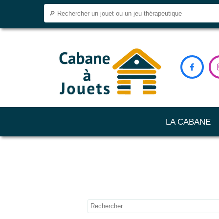

LA CABANE