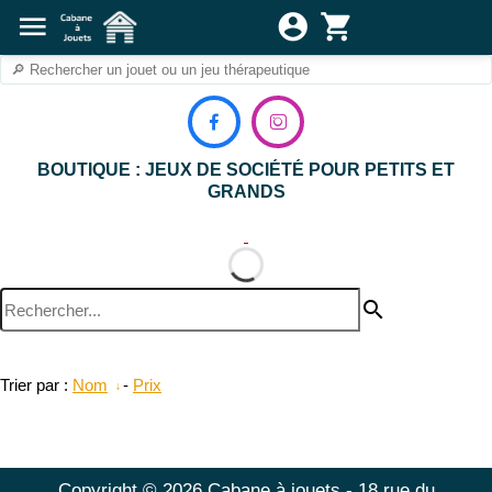
menu
account_circle
shopping_cart


BOUTIQUE : JEUX DE SOCIÉTÉ POUR PETITS ET
GRANDS
search
Trier par :
Nom
-
Prix
Copyright © 2026 Cabane à jouets - 18 rue du