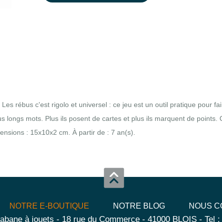
 Les rébus c'est rigolo et universel : ce jeu est un outil pratique pour f
lus longs mots. Plus ils posent de cartes et plus ils marquent de points
ensions : 15x10x2 cm. À partir de : 7 an(s).
NOTRE E-BOUTIQUE
NOTRE BLOG
NOUS C
abane à jouets - 18 rue du Commerce - 41000 BLOIS - Tel :