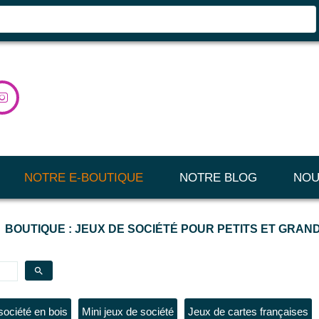

NOTRE E-BOUTIQUE
NOTRE BLOG
NOU
BOUTIQUE : JEUX DE SOCIÉTÉ POUR PETITS ET GRAN
search
société en bois
Mini jeux de société
Jeux de cartes françaises