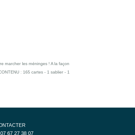
aire marcher les méninges ! A la façon
. CONTENU : 165 cartes - 1 sablier - 1
ONTACTER
 07 67 27 38 07