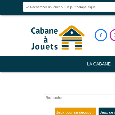

LA CABANE
Jeux pour se découvrir
Jeux de 