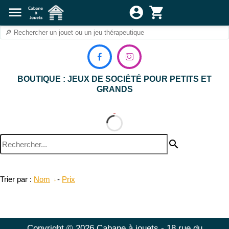
menu
account_circle
shopping_cart


BOUTIQUE : JEUX DE SOCIÉTÉ POUR PETITS ET
GRANDS
search
Trier par :
Nom
-
Prix
Copyright © 2026 Cabane à jouets - 18 rue du