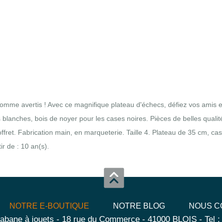
 comme avertis ! Avec ce magnifique plateau d'échecs, défiez vos ami
 blanches, bois de noyer pour les cases noires. Pièces de belles qual
ffret. Fabrication main, en marqueterie. Taille 4. Plateau de 35 cm, ca
r de : 10 an(s).
NOTRE E-BOUTIQUE
NOTRE BLOG
NOUS C
abane à jouets - 18 rue du Commerce - 41000 BLOIS - Tel :