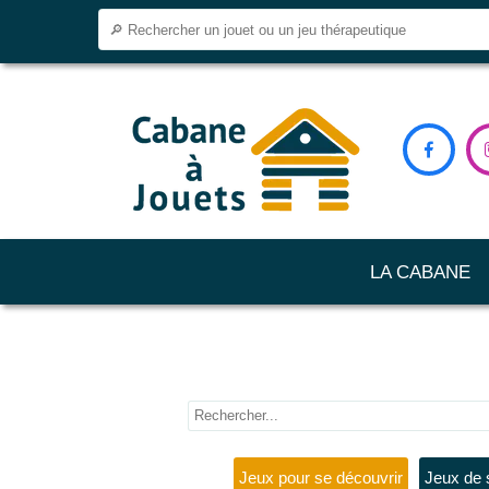

LA CABANE
Jeux pour se découvrir
Jeux de 