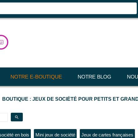

NOTRE E-BOUTIQUE
NOTRE BLOG
NOU
BOUTIQUE : JEUX DE SOCIÉTÉ POUR PETITS ET GRAN
search
société en bois
Mini jeux de société
Jeux de cartes françaises