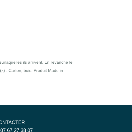
urlaquelles ils arrivent. En revanche le
u(x) : Carton, bois. Produit Made in
ONTACTER
 07 67 27 38 07