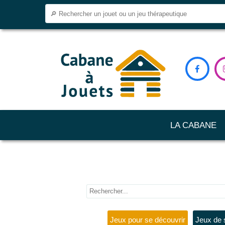

LA CABANE
Jeux pour se découvrir
Jeux de 