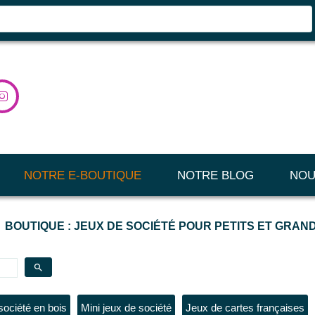

NOTRE E-BOUTIQUE
NOTRE BLOG
NOU
BOUTIQUE : JEUX DE SOCIÉTÉ POUR PETITS ET GRAN
search
société en bois
Mini jeux de société
Jeux de cartes françaises